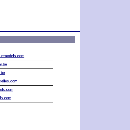
quemodels.com
r.be
.be
elles.com
els.com
ls.com