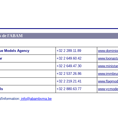
s de l'ABAM
ue Models Agency
+32 2 289.11.89
www.domini
ar
+32 2 649.60.42
www.loonasta
+32 2 649.47.30
www.ministar
+32 2 537.26.86
www.immbrux
+32 2 219.21.41
www.flagmod
ls
+32 2 880.63.77
www.ycmode
d'information:
info@abambvma.be