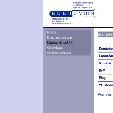
HOME
Membre
Droits internationaux
Membres de l'ABAM
Code ethique
Dominiq
Condition générales
LoonaSt
Ministar
IMM
Flag
YC Mode
Pour plus 